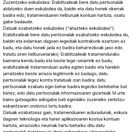
Zuzentzeko eskubidea: Erabiltzaileak bere datu pertsonalak
aldatzeko duen eskubidea da, baldin eta datu horiek okerrak
badira edo, tratamenduaren helburuak kontuan hartuta, osatu
gabe badaude.
Datuak ezabatzeko eskubidea (“ahazteko eskubidea”):
Erabiltzaileak bere datu pertsonalak ezabatzeko eskubidea du,
baldin eta indarrean dagoen legediak kontrakorik ezartzen ez
badu, eta datu horiek jada ez badira beharrezkoak jaso edo
tratatu ziren helburuetarako; Erabiltzaileak tratamendurako
baimena kendu badu eta beste lege-oinarririk ez badu;
erabiltzaileak tratamenduari aurka egiten badio eta harekin
jarraitzeko beste arrazoi legitimorik ez badago; datu
pertsonalak legez kontra tratatuak izan badira; datu
pertsonalak ezabatu egin behar badira legezko betebehar bat
betez; edo datu pertsonalak informazioaren gizarteak 14 urte
baino gutxiagoko adingabe bati egindako zuzeneko zerbitzu-
eskaintzaren ondorioz lortu badira.
Datuak ezabatzeaz gain, tratamenduaren arduradunak, eskura
dagoen teknologia eta haren aplikazioaren kostua kontuan
hartuta, arrazoizko neurriak hartu beharko ditu datu
pertsonalak tratatzen ari diren arduradunei jakinarazteko