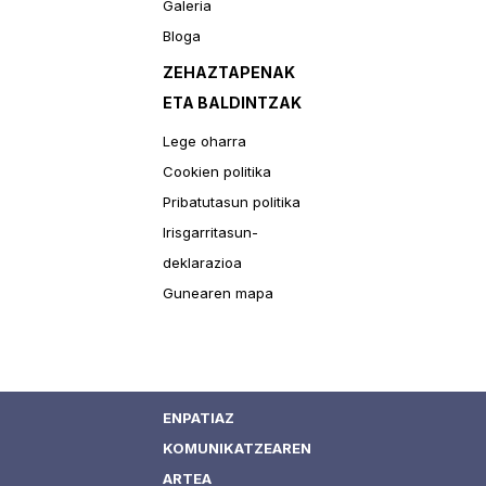
Galeria
Bloga
ZEHAZTAPENAK
ETA BALDINTZAK
Lege oharra
Cookien politika
Pribatutasun politika
Irisgarritasun-
deklarazioa
Gunearen mapa
ENPATIAZ
KOMUNIKATZEAREN
ARTEA