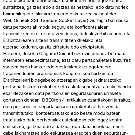
tratatutako datu pertsonalak ustekabean edo legez kontra
suntsitzea, galtzea edo aldatzea saihesteko, edo datu horiek
baimenik gabe jakinaraztea edo eskuratzea saihesteko.
Web Guneak SSL (Secure Socket Layer) ziurtagiri bat dauka,
datu pertsonalak modu seguru eta konfidentzialean
transmititzen direla ziurtatzen duena, datuak zerbitzariaren eta
Erabiltzailearen artean transmititzen direlako, eta
atzeraelikaduran, guztiz zifratuta edo enkriptatuta.
Hala ere, Joseba Olagarai Goienetxek ezin duenez bermatu
Interneten erasoezintasuna, ezta datu pertsonaletara iruzurrez
sartzen diren hacker edo bestelakorik ez egotea ere,
tratamenduaren arduradunak konpromisoa hartzen du
Erabiltzaileari bidegabeko atzerapenik gabe jakinarazteko,
pertsona fisikoen eskubide eta askatasunentzat arrisku handia
ekar dezakeen datu pertsonalen segurtasunaren urraketa
gertatzen denean. DBEOren 4. artikuluan ezarritakoari jarraituz,
datu pertsonalen segurtasunaren urraketatzat hartzen da
transmititutako, kontserbatutako edo beste modu batean
tratatutako datu pertsonalak ustekabean edo legez kontra
suntsitzea, galtzea edo aldatzea, edo datu horiek baimenik
gabe jakinaraztea edo eskuratzea eragiten duen segurtasun-