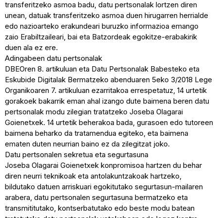
transferitzeko asmoa badu, datu pertsonalak lortzen diren
unean, datuak transferitzeko asmoa duen hirugarren herrialde
edo nazioarteko erakundeari buruzko informazioa emango
zaio Erabiltzaileari, bai eta Batzordeak egokitze-erabakirik
duen ala ez ere.
Adingabeen datu pertsonalak
DBEOren 8. artikuluan eta Datu Pertsonalak Babesteko eta
Eskubide Digitalak Bermatzeko abenduaren 5eko 3/2018 Lege
Organikoaren 7. artikuluan ezarritakoa errespetatuz, 14 urtetik
gorakoek bakarrik eman ahal izango dute baimena beren datu
pertsonalak modu zilegian tratatzeko Joseba Olagarai
Goienetxek. 14 urtetik beherakoa bada, gurasoen edo tutoreen
baimena beharko da tratamendua egiteko, eta baimena
ematen duten neurrian baino ez da zilegitzat joko.
Datu pertsonalen sekretua eta segurtasuna
Joseba Olagarai Goienetxek konpromisoa hartzen du behar
diren neurri teknikoak eta antolakuntzakoak hartzeko,
bildutako datuen arriskuari egokitutako segurtasun-mailaren
arabera, datu pertsonalen segurtasuna bermatzeko eta
transmititutako, kontserbatutako edo beste modu batean