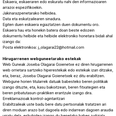
Eskaera, eskaeraren edo eskuratu nahi den informazioaren
arrazoi espezifikoekin.
Jakinarazpenetarako helbidea.
Data eta eskatzailearen sinadura.
Egiten duen eskaera egiaztatzen duen dokumentu oro.
Eskaera hau eta honekin batera doan beste edozein
dokumentu helbide eta helbide elektroniko honetara bidali ahal
izango da:
Posta elektronikoa: j_olagarai22@hotmail.com
Hirugarrenen webguneetarako estekak
Web Guneak Joseba Olagarai Goienetxe ez diren hirugarrenen
web orrietara sartzeko hiperestekak edo estekak izan ditzake,
eta, beraz, Joseba Olagarai Goienetxek ez ditu erabiltzen.
Webgune horien titularrek datuak babesteko beren politikak
izango dituzte, eta, kasu bakoitzean, beren fitxategien eta
beren pribatutasun-praktiken erantzule izango dira.
Erreklamazioak kontrol-agintaritzari
Erabiltzaileak uste badu bere datu pertsonalak tratatzen ari
diren moduan arazo bat dagoela edo indarrean dagoen araudia
urratu dela, eskubidea izango du benetako babes judiziala