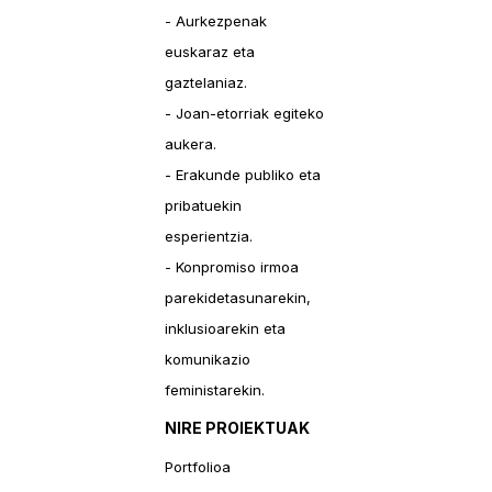
- Aurkezpenak
euskaraz eta
gaztelaniaz.
- Joan-etorriak egiteko
aukera.
- Erakunde publiko eta
pribatuekin
esperientzia.
- Konpromiso irmoa
parekidetasunarekin,
inklusioarekin eta
komunikazio
feministarekin.
NIRE PROIEKTUAK
Portfolioa