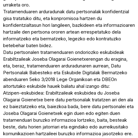
urraketa oro.
Tratamenduaren arduradunak datu pertsonalak konfidentzial
gisa tratatuko ditu, eta konpromisoa hartzen du
konfidentzialtasun hori langileen, bazkideen eta informazioaren
hartzaile den pertsona ororen artean errespetatuko dela
informatzeko eta bermatzeko, legezko edo kontratuzko
betebehar baten bidez.
Datu pertsonalen tratamenduaren ondoriozko eskubideak
Erabiltzaileak Joseba Olagarai Goienetxerengan du eragina,
eta, beraz, tratamenduaren arduradunaren aurrean, Datu
Pertsonalak Babesteko eta Eskubide Digitalak Bermatzeko
abenduaren 5eko 3/2018 Lege Organikoan eta DBEOn
aitortutako eskubide hauek baliatu ahal izango ditu:
Atzipen-eskubidea: Erabiltzaileak eskubidea du Joseba
Olagarai Goienetxe bere datu pertsonalak tratatzen ari den ala
ez baieztatzeko eta, baiezkoa bada, bere datu pertsonalei eta
Joseba Olagarai Goienetxek egin duen edo egiten duen
tratamenduari buruzko informazioa lortzeko, baita, besteak
beste, datu horien jatorriari eta egindako edo aurreikusitako
komunikazioen hartzaileei buruzko informazioa jasotzeko ere.