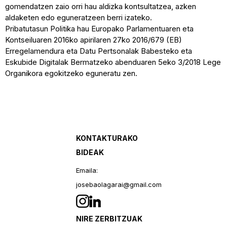
gomendatzen zaio orri hau aldizka kontsultatzea, azken
aldaketen edo eguneratzeen berri izateko.
Pribatutasun Politika hau Europako Parlamentuaren eta
Kontseiluaren 2016ko apirilaren 27ko 2016/679 (EB)
Erregelamendura eta Datu Pertsonalak Babesteko eta
Eskubide Digitalak Bermatzeko abenduaren 5eko 3/2018 Lege
Organikora egokitzeko eguneratu zen.
KONTAKTURAKO
BIDEAK
Emaila:
josebaolagarai@gmail.com
NIRE ZERBITZUAK