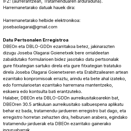
IFZ: (aurrerantzean, Tratamenduaren arduraduna).
Harremanetarako datuak hauek dira:
Harremanetarako helbide elektronikoa:
josebaolagarai@gmail.com
Datu Pertsonalen Erregistroa
DBEOn eta DBLO-GDDn ezarritakoa betez, jakinarazten
dizugu Joseba Olagarai Goienetxek bere orrialdeetan
zabaldutako formularioen bidez jasotako datu pertsonalak
gure fitxategian sartuko direla eta gure fitxategian tratatuko
direla Joseba Olagarai Goienetxeren eta Erabiltzailearen artean
ezarritako konpromisoak erraztu, arindu eta bete ahal izateko,
edo formularioetan ezarritako harremana mantentzeko,
eskaera edo kontsulta bati erantzuteko.
Halaber, DBEOn eta DBLO-GDDn aurreikusitakoarekin bat,
DBEOren 30.5 artikuluan aurreikusitako salbuespena aplikatu
behar ez bada, tratamendu-jardueren erregistro bat dago, eta
erregistro horretan zehazten dira, helburuen arabera, egindako
tratamendu-jarduerak eta DBEOn ezarritako gainerako
inguruabarrak.