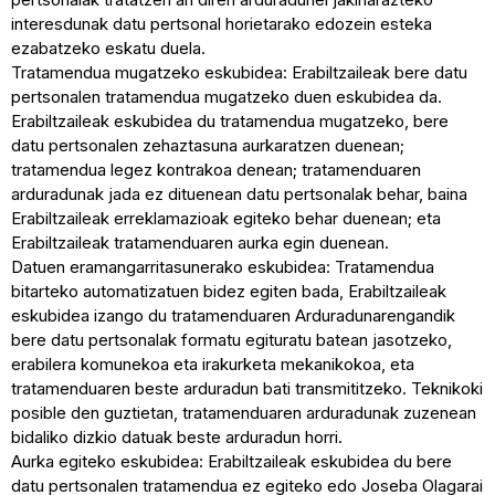
interesdunak datu pertsonal horietarako edozein esteka
ezabatzeko eskatu duela.
Tratamendua mugatzeko eskubidea: Erabiltzaileak bere datu
pertsonalen tratamendua mugatzeko duen eskubidea da.
Erabiltzaileak eskubidea du tratamendua mugatzeko, bere
datu pertsonalen zehaztasuna aurkaratzen duenean;
tratamendua legez kontrakoa denean; tratamenduaren
arduradunak jada ez dituenean datu pertsonalak behar, baina
Erabiltzaileak erreklamazioak egiteko behar duenean; eta
Erabiltzaileak tratamenduaren aurka egin duenean.
Datuen eramangarritasunerako eskubidea: Tratamendua
bitarteko automatizatuen bidez egiten bada, Erabiltzaileak
eskubidea izango du tratamenduaren Arduradunarengandik
bere datu pertsonalak formatu egituratu batean jasotzeko,
erabilera komunekoa eta irakurketa mekanikokoa, eta
tratamenduaren beste arduradun bati transmititzeko. Teknikoki
posible den guztietan, tratamenduaren arduradunak zuzenean
bidaliko dizkio datuak beste arduradun horri.
Aurka egiteko eskubidea: Erabiltzaileak eskubidea du bere
datu pertsonalen tratamendua ez egiteko edo Joseba Olagarai