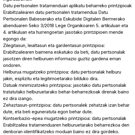
Datu pertsonalen tratamenduari aplikatu beharreko printzipioak
Erabiltzailearen datu pertsonalen tratamendua Datu
Pertsonalen Babeserako eta Eskubide Digitalen Bermerako
abenduaren 5eko 3/2018 Lege Organikoaren 5. artikuluan eta
4. artikuluan eta hurrengoetan jasotako printzipioen mende
egongo da:
Zilegitasun, leialtasun eta gardentasun printzipioa:
Erabiltzailearen baimena eskatuko da beti, datu pertsonalak
jasotzen diren helburuen informazio guztiz gardena eman
ondoren.
Helburua mugatzeko printzipioa: datu pertsonalak helburu
jakin, esplizitu eta legitimoetarako bilduko dira.
Datuak minimizatzeko printzipioa: jasotako datu pertsonalak
tratatutako helburuetarako behar-beharrezkoak direnak baino
ez dira izango.
Zehaztasun-printzipioa: datu pertsonalek zehatzak izan behar
dute, eta beti eguneratuta egon behar dute.
Kontserbazio-epea mugatzeko printzipioa: datu pertsonalak
Erabiltzailea tratamenduaren helburuetarako beharrezkoa den
denboran identifikatzeko moduan baino ez dira gordeko.