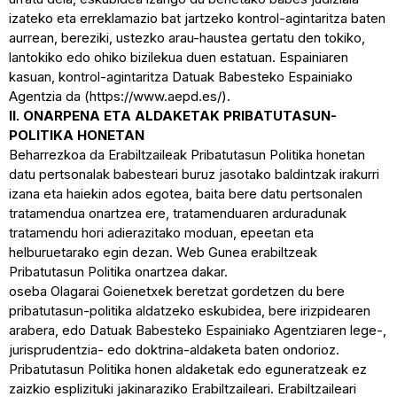
izateko eta erreklamazio bat jartzeko kontrol-agintaritza baten
aurrean, bereziki, ustezko arau-haustea gertatu den tokiko,
lantokiko edo ohiko bizilekua duen estatuan. Espainiaren
kasuan, kontrol-agintaritza Datuak Babesteko Espainiako
Agentzia da (https://www.aepd.es/).
II. ONARPENA ETA ALDAKETAK PRIBATUTASUN-
POLITIKA HONETAN
Beharrezkoa da Erabiltzaileak Pribatutasun Politika honetan
datu pertsonalak babesteari buruz jasotako baldintzak irakurri
izana eta haiekin ados egotea, baita bere datu pertsonalen
tratamendua onartzea ere, tratamenduaren arduradunak
tratamendu hori adierazitako moduan, epeetan eta
helburuetarako egin dezan. Web Gunea erabiltzeak
Pribatutasun Politika onartzea dakar.
oseba Olagarai Goienetxek beretzat gordetzen du bere
pribatutasun-politika aldatzeko eskubidea, bere irizpidearen
arabera, edo Datuak Babesteko Espainiako Agentziaren lege-,
jurisprudentzia- edo doktrina-aldaketa baten ondorioz.
Pribatutasun Politika honen aldaketak edo eguneratzeak ez
zaizkio esplizituki jakinaraziko Erabiltzaileari. Erabiltzaileari