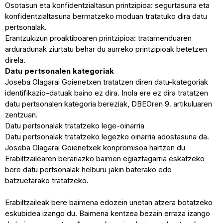
Osotasun eta konfidentzialtasun printzipioa: segurtasuna eta
konfidentzialtasuna bermatzeko moduan tratatuko dira datu
pertsonalak.
Erantzukizun proaktiboaren printzipioa: tratamenduaren
arduradunak ziurtatu behar du aurreko printzipioak betetzen
direla.
Datu pertsonalen kategoriak
Joseba Olagarai Goienetxen tratatzen diren datu-kategoriak
identifikazio-datuak baino ez dira. Inola ere ez dira tratatzen
datu pertsonalen kategoria bereziak, DBEOren 9. artikuluaren
zentzuan.
Datu pertsonalak tratatzeko lege-oinarria
Datu pertsonalak tratatzeko legezko oinarria adostasuna da.
Joseba Olagarai Goienetxek konpromisoa hartzen du
Erabiltzailearen berariazko baimen egiaztagarria eskatzeko
bere datu pertsonalak helburu jakin baterako edo
batzuetarako tratatzeko.
Erabiltzaileak bere baimena edozein unetan atzera botatzeko
eskubidea izango du. Baimena kentzea bezain erraza izango