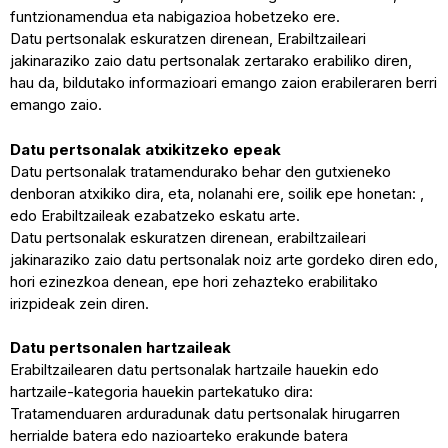
funtzionamendua eta nabigazioa hobetzeko ere.
Datu pertsonalak eskuratzen direnean, Erabiltzaileari
jakinaraziko zaio datu pertsonalak zertarako erabiliko diren,
hau da, bildutako informazioari emango zaion erabileraren berri
emango zaio.
Datu pertsonalak atxikitzeko epeak
Datu pertsonalak tratamendurako behar den gutxieneko
denboran atxikiko dira, eta, nolanahi ere, soilik epe honetan: ,
edo Erabiltzaileak ezabatzeko eskatu arte.
Datu pertsonalak eskuratzen direnean, erabiltzaileari
jakinaraziko zaio datu pertsonalak noiz arte gordeko diren edo,
hori ezinezkoa denean, epe hori zehazteko erabilitako
irizpideak zein diren.
Datu pertsonalen hartzaileak
Erabiltzailearen datu pertsonalak hartzaile hauekin edo
hartzaile-kategoria hauekin partekatuko dira:
Tratamenduaren arduradunak datu pertsonalak hirugarren
herrialde batera edo nazioarteko erakunde batera