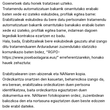
Goienetxek datu horiek tratatzeari uzteko.
Tratamendu automatizatuan bakarrik oinarritutako erabaki
baten xede ez izateko eskubidea, profilak egitea barne:
Erabiltzaileak eskubidea du bere datu pertsonalen tratamendu
automatizatuan bakarrik oinarritutako banakako erabaki baten
xede ez izateko, profilak egitea barne, indarrean dagoen
legediak kontrakoa ezartzen ez badu.
Hala, bada, Erabiltzaileak bere eskubideak gauzatu ahal izango
ditu tratamenduaren Arduradunari zuzendutako idatzizko
komunikazio baten bidez, “RGPD-
https://www.josebaolagarai.eus/” erreferentziarekin, honako
hauek zehaztuta:
Erabiltzailearen izen-abizenak eta NANaren kopia.
Ordezkaritza onartzen den kasuetan, beharrezkoa izango da,
era berean, erabiltzailea ordezkatzen duen pertsona
identifikatzea, baita ordezkaritza egiaztatzen duen
dokumentua ere. NANaren fotokopiaren ordez, zuzenbidean
baliozkoa den eta nortasuna egiaztatzen duen beste edozein
bide erabil daiteke.