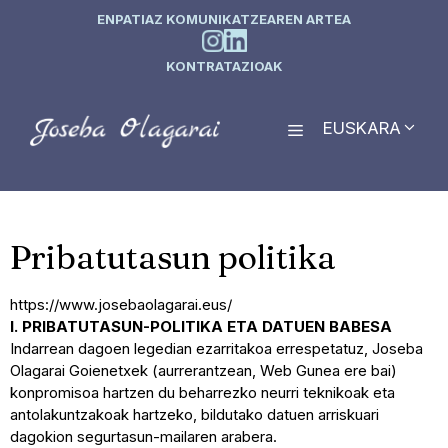
ENPATIAZ KOMUNIKATZEAREN ARTEA
KONTRATAZIOAK
EUSKARA
Pribatutasun politika
https://www.josebaolagarai.eus/
I. PRIBATUTASUN-POLITIKA ETA DATUEN BABESA
Indarrean dagoen legedian ezarritakoa errespetatuz, Joseba
Olagarai Goienetxek (aurrerantzean, Web Gunea ere bai)
konpromisoa hartzen du beharrezko neurri teknikoak eta
antolakuntzakoak hartzeko, bildutako datuen arriskuari
dagokion segurtasun-mailaren arabera.