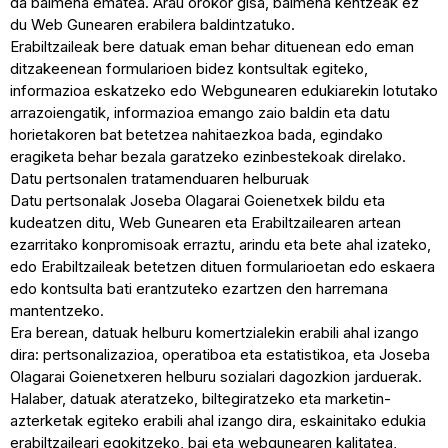
da baimena ematea. Arau orokor gisa, baimena kentzeak ez
du Web Gunearen erabilera baldintzatuko.
Erabiltzaileak bere datuak eman behar dituenean edo eman
ditzakeenean formularioen bidez kontsultak egiteko,
informazioa eskatzeko edo Webgunearen edukiarekin lotutako
arrazoiengatik, informazioa emango zaio baldin eta datu
horietakoren bat betetzea nahitaezkoa bada, egindako
eragiketa behar bezala garatzeko ezinbestekoak direlako.
Datu pertsonalen tratamenduaren helburuak
Datu pertsonalak Joseba Olagarai Goienetxek bildu eta
kudeatzen ditu, Web Gunearen eta Erabiltzailearen artean
ezarritako konpromisoak erraztu, arindu eta bete ahal izateko,
edo Erabiltzaileak betetzen dituen formularioetan edo eskaera
edo kontsulta bati erantzuteko ezartzen den harremana
mantentzeko.
Era berean, datuak helburu komertzialekin erabili ahal izango
dira: pertsonalizazioa, operatiboa eta estatistikoa, eta Joseba
Olagarai Goienetxeren helburu sozialari dagozkion jarduerak.
Halaber, datuak ateratzeko, biltegiratzeko eta marketin-
azterketak egiteko erabili ahal izango dira, eskainitako edukia
erabiltzaileari egokitzeko, bai eta webgunearen kalitatea,