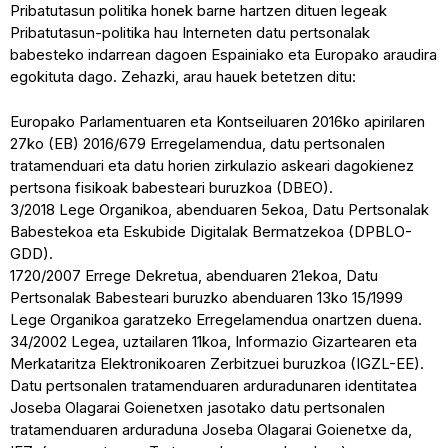
Pribatutasun politika honek barne hartzen dituen legeak
Pribatutasun-politika hau Interneten datu pertsonalak
babesteko indarrean dagoen Espainiako eta Europako araudira
egokituta dago. Zehazki, arau hauek betetzen ditu:
Europako Parlamentuaren eta Kontseiluaren 2016ko apirilaren
27ko (EB) 2016/679 Erregelamendua, datu pertsonalen
tratamenduari eta datu horien zirkulazio askeari dagokienez
pertsona fisikoak babesteari buruzkoa (DBEO).
3/2018 Lege Organikoa, abenduaren 5ekoa, Datu Pertsonalak
Babestekoa eta Eskubide Digitalak Bermatzekoa (DPBLO-
GDD).
1720/2007 Errege Dekretua, abenduaren 21ekoa, Datu
Pertsonalak Babesteari buruzko abenduaren 13ko 15/1999
Lege Organikoa garatzeko Erregelamendua onartzen duena.
34/2002 Legea, uztailaren 11koa, Informazio Gizartearen eta
Merkataritza Elektronikoaren Zerbitzuei buruzkoa (IGZL-EE).
Datu pertsonalen tratamenduaren arduradunaren identitatea
Joseba Olagarai Goienetxen jasotako datu pertsonalen
tratamenduaren arduraduna Joseba Olagarai Goienetxe da,