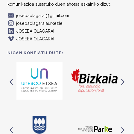
komunikazioa sustatuko duen ahotsa eskainiko dizut.
josebaolagarai@gmail.com
josebaolagaraiaurkezle
JOSEBA OLAGARAI
JOSEBA OLAGARAI
NIGAN KONFIATU DUTE: