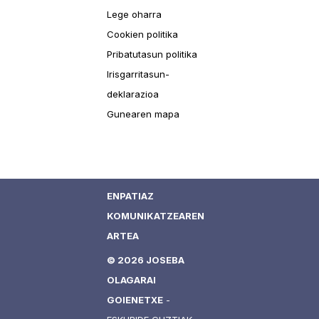
Lege oharra
Cookien politika
Pribatutasun politika
Irisgarritasun-
deklarazioa
Gunearen mapa
ENPATIAZ
KOMUNIKATZEAREN
ARTEA
© 2026 JOSEBA
OLAGARAI
GOIENETXE
-