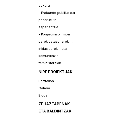
aukera.
- Erakunde publiko eta
pribatuekin
esperientzia.
- Konpromiso irmoa
parekidetasunarekin,
inklusioarekin eta
komunikazio
feministarekin.
NIRE PROIEKTUAK
Portfolioa
Galeria
Bloga
ZEHAZTAPENAK
ETA BALDINTZAK