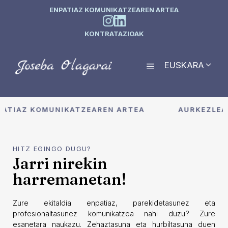
ENPATIAZ KOMUNIKATZEAREN ARTEA
KONTRATAZIOAK
EUSKARA
PATIAZ KOMUNIKATZEAREN ARTEA
AURKEZLEA,
HITZ EGINGO DUGU?
Jarri nirekin
harremanetan!
Zure ekitaldia enpatiaz, parekidetasunez eta
profesionaltasunez komunikatzea nahi duzu? Zure
esanetara naukazu. Zehaztasuna eta hurbiltasuna duen