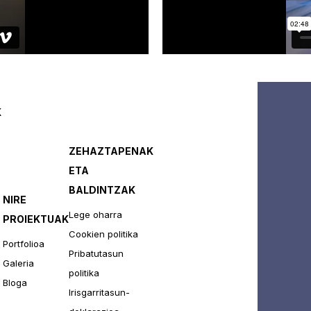
K
ZEHAZTAPENAK
ETA
BALDINTZAK
NIRE
Lege oharra
PROIEKTUAK
Cookien politika
Portfolioa
Pribatutasun
Galeria
politika
Bloga
Irisgarritasun-