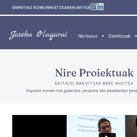
ENPATIAZ KOMUNIKATZEAREN ARTEA
Niri buruz
Zerbitzuak
Nire Proiektuak
EKITALDI BAKOITZAK BERE AHOTSA
Espazio honek nire gidaritza, jarduera eta kazetaritza lanak