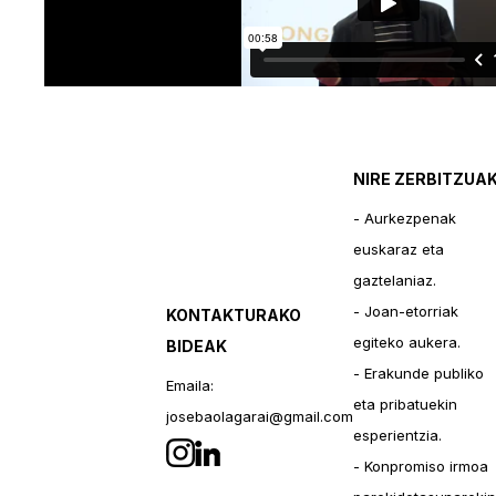
NIRE ZERBITZUA
- Aurkezpenak
euskaraz eta
gaztelaniaz.
- Joan-etorriak
KONTAKTURAKO
egiteko aukera.
BIDEAK
- Erakunde publiko
Emaila:
eta pribatuekin
josebaolagarai@gmail.com
esperientzia.
- Konpromiso irmoa