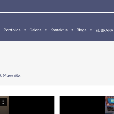
Portfolioa
Galeria
Kontaktua
Bloga
EUSKARA
 biltzen ditu.