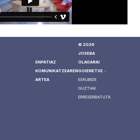
© 2026
JOSEBA
ENPATIAZ
OLAGARAI
KOMUNIKATZEAREN
GOIENETXE
-
ARTEA
ESKUBIDE
GUZTIAK
ERRESERBATUTA